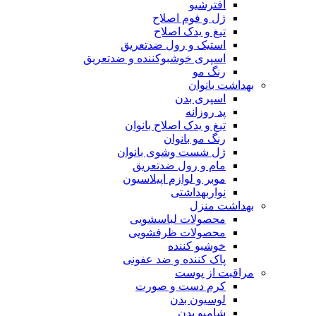
افترشیو
ژل و فوم اصلاح
تیغ و یدک اصلاح
استیک و رول ضدتعریق
اسپری خوشبوکننده و ضدتعریق
رنگ مو
بهداشت بانوان
اسپری بدن
پد روزانه
تیغ و یدک اصلاح بانوان
رنگ مو بانوان
ژل شست وشوی بانوان
مام و رول ضدتعریق
موبر و لوازم اپیلاسیون
نواربهداشتی
بهداشت منزل
محصولات لباسشویی
محصولات ظرفشویی
خوشبو کننده
پاک کننده و ضد عفونی
مراقبت از پوست
کرم دست و صورت
لوسیون بدن
شامپو بدن