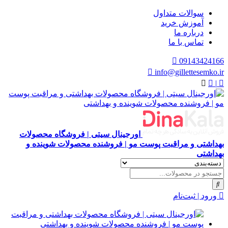
سوالات متداول
آموزش خرید
درباره ما
تماس با ما
09143424166
info@gillettesemko.ir
|
اورجینال سیتی | فروشگاه محصولات
بهداشتی و مراقبت پوست مو | فروشنده محصولات شوینده و
بهداشتی
ورود | ثبت‌نام