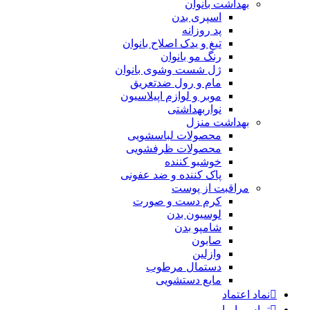
بهداشت بانوان
اسپری بدن
پد روزانه
تیغ و یدک اصلاح بانوان
رنگ مو بانوان
ژل شست وشوی بانوان
مام و رول ضدتعریق
موبر و لوازم اپیلاسیون
نواربهداشتی
بهداشت منزل
محصولات لباسشویی
محصولات ظرفشویی
خوشبو کننده
پاک کننده و ضد عفونی
مراقبت از پوست
کرم دست و صورت
لوسیون بدن
شامپو بدن
صابون
وازلین
دستمال مرطوب
مایع دستشویی
نماد اعتماد
تماس با ما