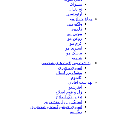
مسواک
نخ دندان
ارتودنسی
مراقبت از مو
واکس مو
ژل مو
موس مو
روغن مو
کرم مو
اسپری مو
ماسک مو
شامپو
بهداشت ومراقبت های شخصی
اسپری تاخیری
پوشک بزرگسال
کاندوم
بهداشت آقایان
افترشیو
ژل و فوم اصلاح
تیغ و یدک اصلاح
استیک و رول ضدتعریق
اسپری خوشبوکننده و ضدتعریق
رنگ مو