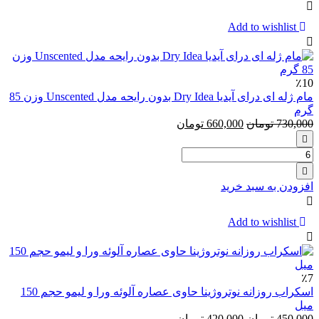
‏۴
عددی
Add to wishlist
ژیلت
۵
لبه
مدلGillette
٪10
Venus
مام ژله ای درای آیدیا Dry Idea بدون رایحه مدل Unscented وزن 85
And
گرم
Olay
730,000
تومان
660,000
تومان
تعداد:
مام
ژله
افزودن به سبد خرید
ای
درای
آیدیا
Add to wishlist
Dry
Idea
بدون
رایحه
٪7
مدل
اسکراب روزانه نوتروژینا حاوی عصاره آلوئه ورا و لیمو حجم 150
Unscented
میل
وزن
450,000
تومان
420,000
تومان