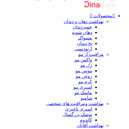
محصولات
بهداشت دهان و دندان
خمیردندان
دهان شویه
مسواک
نخ دندان
ارتودنسی
مراقبت از مو
واکس مو
ژل مو
موس مو
روغن مو
کرم مو
اسپری مو
ماسک مو
شامپو
بهداشت ومراقبت های شخصی
اسپری تاخیری
پوشک بزرگسال
کاندوم
بهداشت آقایان