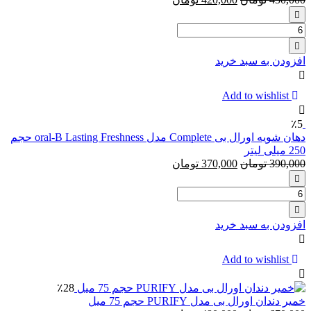
85
گرم
تعداد:
اسکراب
روزانه
افزودن به سبد خرید
نوتروژینا
حاوی
عصاره
Add to wishlist
آلوئه
ورا
٪5
و
دهان شویه اورال بی Complete مدل oral-B Lasting Freshness حجم
لیمو
250 میلی لیتر
حجم
390,000
تومان
370,000
تومان
150
میل
تعداد:
دهان
شویه
افزودن به سبد خرید
اورال
بی
Complete
Add to wishlist
مدل
oral-
٪28
B
خمیر دندان اورال بی مدل PURIFY حجم 75 میل
Lasting