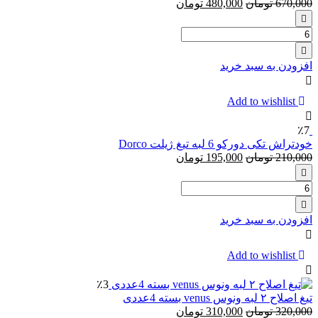
670,000
تومان
480,000
تومان
Freshness
حجم
تعداد:
250
خمیر
میلی
دندان
لیتر
افزودن به سبد خرید
اورال
بی
مدل
Add to wishlist
PURIFY
حجم
٪7
75
خودتراش تکی دورکو 6 لبه تیغ ژیلت Dorco
میل
210,000
تومان
195,000
تومان
تعداد:
خودتراش
تکی
افزودن به سبد خرید
دورکو
6
لبه
Add to wishlist
تیغ
ژیلت
٪3
Dorco
تیغ اصلاح ۲ لبه ونوس venus بسته 4عددی
320,000
تومان
310,000
تومان