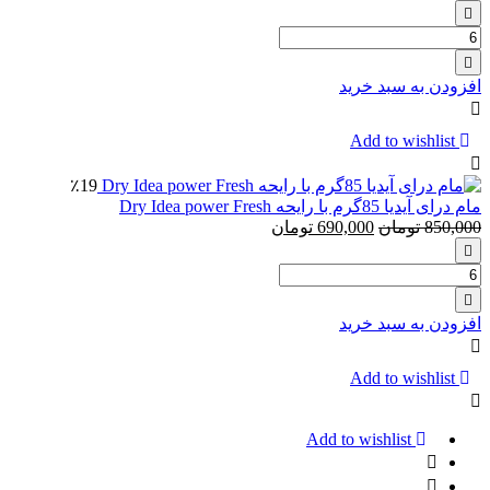
تعداد:
تیغ
اصلاح
افزودن به سبد خرید
۲
لبه
ونوس
Add to wishlist
venus
بسته
٪19
4عددی
مام درای آیدیا 85گرم با رایحه Dry Idea power Fresh
850,000
تومان
690,000
تومان
تعداد:
مام
درای
افزودن به سبد خرید
آیدیا
85گرم
با
Add to wishlist
رایحه
Dry
Idea
Add to wishlist
power
Fresh