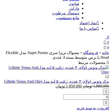
صابون
وازلین
دستمال مرطوب
مایع دستشویی
نماد اعتماد
تماس با ما
0
0
0
خانه
»
فروشگاه
»
مسواک تریزا سری Super Promo مدل Flexible
Head با برس متوسط بسته 4 عددی
محصولات مرتبط
٪2
یدک ونوس اولای ‏۴ عددی ژیلت ۵ لبه مدلGillette Venus And Olay
1,880,000
تومان
1,850,000
تومان
تعداد:
یدک
ونوس
افزودن به سبد خرید
اولای