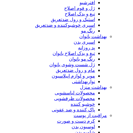
افترشیو
ژل و فوم اصلاح
تیغ و یدک اصلاح
استیک و رول ضدتعریق
اسپری خوشبوکننده و ضدتعریق
رنگ مو
بهداشت بانوان
اسپری بدن
پد روزانه
تیغ و یدک اصلاح بانوان
رنگ مو بانوان
ژل شست وشوی بانوان
مام و رول ضدتعریق
موبر و لوازم اپیلاسیون
نواربهداشتی
بهداشت منزل
محصولات لباسشویی
محصولات ظرفشویی
خوشبو کننده
پاک کننده و ضد عفونی
مراقبت از پوست
کرم دست و صورت
لوسیون بدن
شامپو بدن