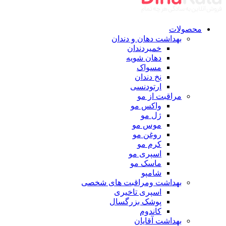
محصولات
بهداشت دهان و دندان
خمیردندان
دهان شویه
مسواک
نخ دندان
ارتودنسی
مراقبت از مو
واکس مو
ژل مو
موس مو
روغن مو
کرم مو
اسپری مو
ماسک مو
شامپو
بهداشت ومراقبت های شخصی
اسپری تاخیری
پوشک بزرگسال
کاندوم
بهداشت آقایان