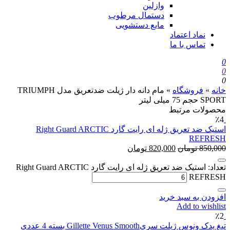
وازلین
دستمال مرطوب
مایع دستشویی
نماد اعتماد
تماس با ما
0
0
0
خانه
»
فروشگاه
»
مام دانه دار ژیلت ضدتعریق مدل TRIUMPH
SPORT حجم 75 میلی لیتر
محصولات مرتبط
٪4
استیک ضد تعریق ژله ای رایت گارد Right Guard ARCTIC
REFRESH
850,000
تومان
820,000
تومان
تعداد: استیک ضد تعریق ژله ای رایت گارد Right Guard ARCTIC
REFRESH
افزودن به سبد خرید
Add to wishlist
٪2
تیغ یدک ونوس ژیلت سریGillette Venus Smooth بسته 4 عددی