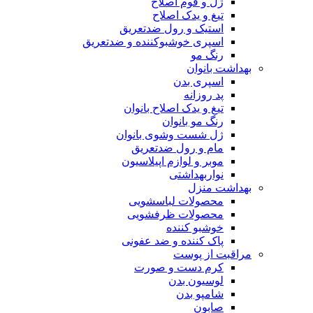
ژل و فوم اصلاح
تیغ و یدک اصلاح
استیک و رول ضدتعریق
اسپری خوشبوکننده و ضدتعریق
رنگ مو
بهداشت بانوان
اسپری بدن
پد روزانه
تیغ و یدک اصلاح بانوان
رنگ مو بانوان
ژل شست وشوی بانوان
مام و رول ضدتعریق
موبر و لوازم اپیلاسیون
نواربهداشتی
بهداشت منزل
محصولات لباسشویی
محصولات ظرفشویی
خوشبو کننده
پاک کننده و ضد عفونی
مراقبت از پوست
کرم دست و صورت
لوسیون بدن
شامپو بدن
صابون