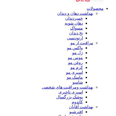
محصولات
بهداشت دهان و دندان
خمیردندان
دهان شویه
مسواک
نخ دندان
ارتودنسی
مراقبت از مو
واکس مو
ژل مو
موس مو
روغن مو
کرم مو
اسپری مو
ماسک مو
شامپو
بهداشت ومراقبت های شخصی
اسپری تاخیری
پوشک بزرگسال
کاندوم
بهداشت آقایان
افترشیو