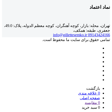
نماد اعتماد
تهران، محله: بازار، کوچه آهنگران، کوچه معظم الدوله، پلاک: 49.0،
جعفری، طبقه: همکف،
info@gillettesemko.ir
09143424166
تمامی حقوق برای سایت ما محفوظ است.
بازگشت
0
علاقه مندی
صفحه اصلی
0
مقایسه
0
سبد خرید