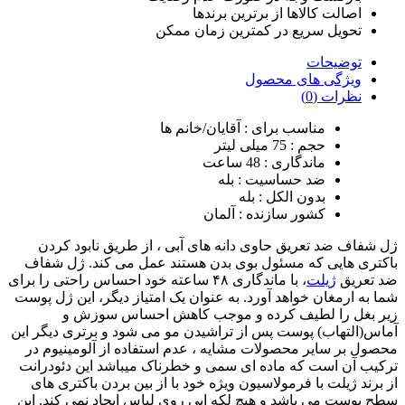
اصالت کالاها از برترین برندها
تحویل سریع در کمترین زمان ممکن
توضیحات
ویژگی های محصول
نظرات (0)
مناسب برای :
آقایان/خانم ها
حجم :
75 میلی لیتر
ماندگاری :
48 ساعت
ضد حساسیت :
بله
بدون الکل :
بله
کشور سازنده :
آلمان
ژل شفاف ضد تعریق حاوی دانه های آبی ، از طریق نابود کردن
باکتری هایی که مسئول بوی بدن هستند عمل می کند. ژل شفاف
ضد تعریق
ژیلت
، با ماندگاری ۴۸ ساعته خود احساس راحتی را برای
شما به ارمغان خواهد آورد. به عنوان یک امتیاز دیگر، این ژل پوست
زیر بغل را لطیف کرده و موجب کاهش احساس سوزش و
آماس(التهاب) پوست پس از تراشیدن مو می شود و برتری دیگر این
محصول بر سایر محصولات مشایه ، عدم استفاده از آلومینیوم در
ترکیب آن است که ماده ای سمی و خطرناک میباشد این دئودرانت
از برند ژیلت با فرمولاسیون ویژه خود با از بین بردن باکتری های
سطح پوست می باشد و هیچ لکه ایی روی لباس ایجاد نمی کند. این