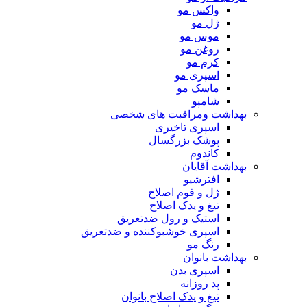
واکس مو
ژل مو
موس مو
روغن مو
کرم مو
اسپری مو
ماسک مو
شامپو
بهداشت ومراقبت های شخصی
اسپری تاخیری
پوشک بزرگسال
کاندوم
بهداشت آقایان
افترشیو
ژل و فوم اصلاح
تیغ و یدک اصلاح
استیک و رول ضدتعریق
اسپری خوشبوکننده و ضدتعریق
رنگ مو
بهداشت بانوان
اسپری بدن
پد روزانه
تیغ و یدک اصلاح بانوان