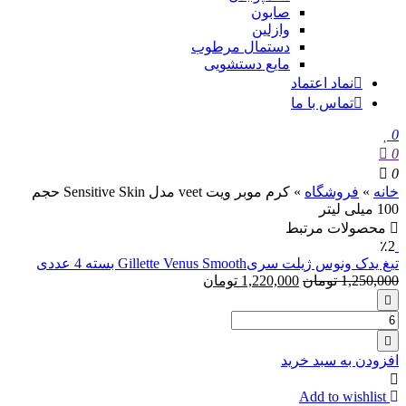
صابون
وازلین
دستمال مرطوب
مایع دستشویی
نماد اعتماد
تماس با ما
0
0
0
خانه
»
فروشگاه
»
کرم موبر ویت veet مدل Sensitive Skin حجم
100 میلی لیتر
محصولات مرتبط
٪2
تیغ یدک ونوس ژیلت سریGillette Venus Smooth بسته 4 عددی
1,250,000
تومان
1,220,000
تومان
تعداد:
تیغ
یدک
افزودن به سبد خرید
ونوس
ژیلت
Add to wishlist
سریGillette