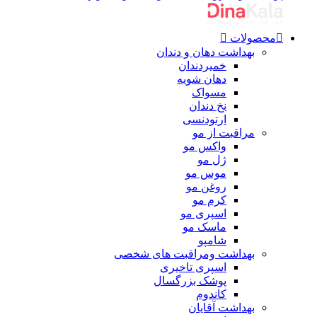
محصولات
بهداشت دهان و دندان
خمیردندان
دهان شویه
مسواک
نخ دندان
ارتودنسی
مراقبت از مو
واکس مو
ژل مو
موس مو
روغن مو
کرم مو
اسپری مو
ماسک مو
شامپو
بهداشت ومراقبت های شخصی
اسپری تاخیری
پوشک بزرگسال
کاندوم
بهداشت آقایان