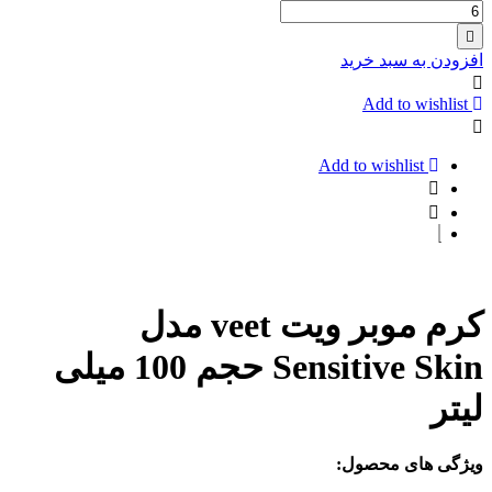
تعداد:
MACH3
TURBO
ماسک
مو
افزودن به سبد خرید
فاقد
سولفات
Add to wishlist
انواع
مو
حاوی
Add to wishlist
روغن
آرگان
لایتنس
کرم موبر ویت veet مدل
Sensitive Skin حجم 100 میلی
لیتر
ویژگی های محصول: