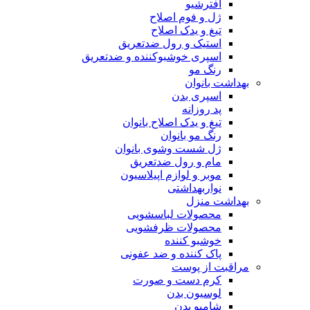
افترشیو
ژل و فوم اصلاح
تیغ و یدک اصلاح
استیک و رول ضدتعریق
اسپری خوشبوکننده و ضدتعریق
رنگ مو
بهداشت بانوان
اسپری بدن
پد روزانه
تیغ و یدک اصلاح بانوان
رنگ مو بانوان
ژل شست وشوی بانوان
مام و رول ضدتعریق
موبر و لوازم اپیلاسیون
نواربهداشتی
بهداشت منزل
محصولات لباسشویی
محصولات ظرفشویی
خوشبو کننده
پاک کننده و ضد عفونی
مراقبت از پوست
کرم دست و صورت
لوسیون بدن
شامپو بدن