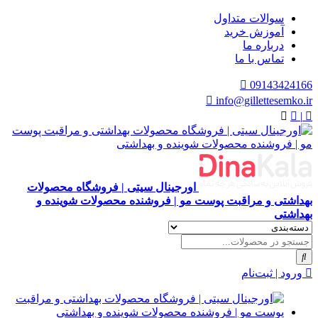
سوالات متداول
آموزش خرید
درباره ما
تماس با ما
09143424166
info@gillettesemko.ir
|
اورجینال سیتی | فروشگاه محصولات
بهداشتی و مراقبت پوست مو | فروشنده محصولات شوینده و
بهداشتی
ورود | ثبت‌نام