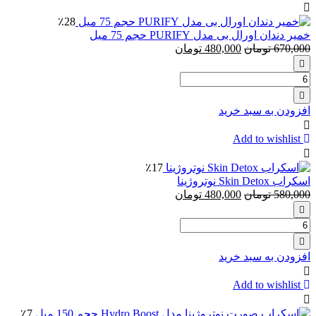
Venus
٪28
Smooth
خمیر دندان اورال بی مدل PURIFY حجم 75 میل
بسته
670,000
تومان
480,000
تومان
4
عددی
تعداد:
خمیر
دندان
افزودن به سبد خرید
اورال
بی
Add to wishlist
مدل
PURIFY
٪17
حجم
اسکراب Skin Detox نوتروژینا
75
580,000
تومان
480,000
تومان
میل
تعداد:
اسکراب
Skin
افزودن به سبد خرید
Detox
نوتروژینا
Add to wishlist
٪7