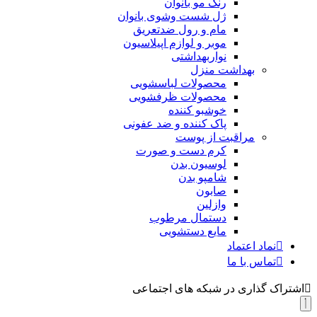
رنگ مو بانوان
ژل شست وشوی بانوان
مام و رول ضدتعریق
موبر و لوازم اپیلاسیون
نواربهداشتی
بهداشت منزل
محصولات لباسشویی
محصولات ظرفشویی
خوشبو کننده
پاک کننده و ضد عفونی
مراقبت از پوست
کرم دست و صورت
لوسیون بدن
شامپو بدن
صابون
وازلین
دستمال مرطوب
مایع دستشویی
نماد اعتماد
تماس با ما
اشتراک گذاری در شبکه های اجتماعی