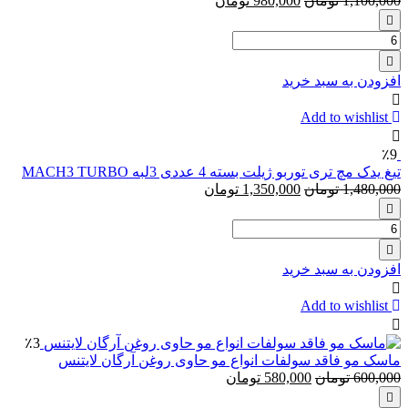
1,100,000
تومان
980,000
تومان
تعداد:
خود
تراش
افزودن به سبد خرید
فیوژن2یدک
ژیلت
Add to wishlist
مدل
Gillette
٪9
Fusion
تیغ یدک مچ تری توربو ژیلت بسته 4 عددی 3لبه MACH3 TURBO
52
1,480,000
تومان
1,350,000
تومان
تعداد:
تیغ
یدک
افزودن به سبد خرید
مچ
تری
Add to wishlist
توربو
ژیلت
٪3
بسته
ماسک مو فاقد سولفات انواع مو حاوی روغن آرگان لایتنس
4
600,000
تومان
580,000
تومان
عددی
3لبه