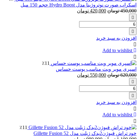
اسکراب صورت نوتروژینا مدل Hydro Boost حجم 150 میل
450,000
تومان
420,000
تومان
تعداد:
اسکراب
صورت
افزودن به سبد خرید
نوتروژینا
مدل
Add to wishlist
Hydro
Boost
٪11
حجم
اس‍پری موبر ویت مناسب پوست حساس
150
620,000
تومان
550,000
تومان
میل
تعداد:
اس‍پری
موبر
افزودن به سبد خرید
ویت
مناسب
Add to wishlist
پوست
حساس
٪11
خود تراش فیوژن2یدک ژیلت مدل Gillette Fusion 52